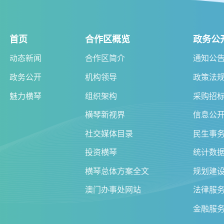
首页
合作区概览
政务公
动态新闻
合作区简介
通知公
政务公开
机构领导
政策法
魅力横琴
组织架构
采购招
横琴新视界
信息公
社交媒体目录
民生事
投资横琴
统计数
横琴总体方案全文
规划建
澳门办事处网站
法律服
金融服