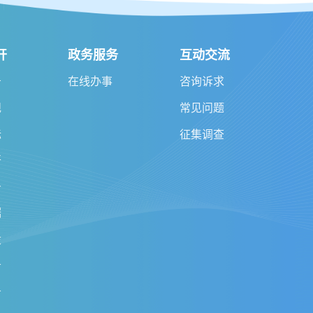
开
政务服务
互动交流
告
在线办事
咨询诉求
规
常见问题
标
征集调查
开
务
据
设
务
务