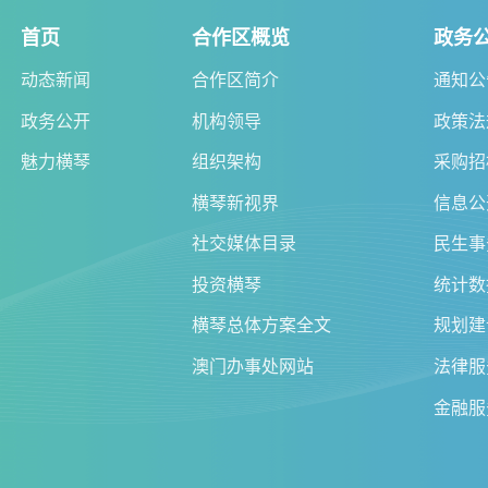
首页
合作区概览
政务
动态新闻
合作区简介
通知公
政务公开
机构领导
政策法
魅力横琴
组织架构
采购招
横琴新视界
信息公
社交媒体目录
民生事
投资横琴
统计数
横琴总体方案全文
规划建
澳门办事处网站
法律服
金融服