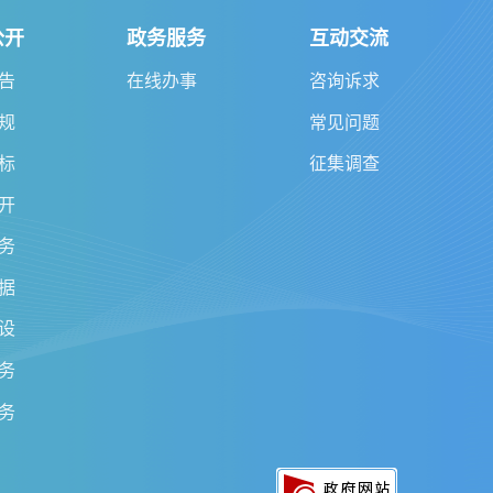
公开
政务服务
互动交流
告
在线办事
咨询诉求
规
常见问题
标
征集调查
开
务
据
设
务
务