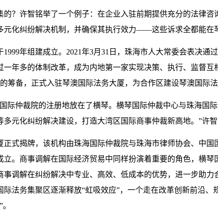
的？许智铭举了一个例子：在企业入驻前期提供充分的法律咨询
多元化纠纷解决机制，并确保其执行效力——这些诉求全都能在琴
99年组建成立。2021年3月31日，珠海市人大常委会表决
过一年多的体制改革，成为内地第一家实现决策、执行、监督互
多的筹备，正式入驻琴澳国际法务大厦，为合作区建设琴澳国际法
际仲裁院的注册地放在了横琴。横琴国际仲裁中心与珠海国际
等多元化纠纷解决建设，打造大湾区国际商事仲裁新高地。”许智
正式揭牌，该机构由珠海国际仲裁院与珠海市律师协会、中国国
成立。商事调解在国际经济贸易中同样扮演着重要的角色，横琴
商事调解在纠纷解决中专业、高效、低成本的优势，进一步助力
国际法务集聚区逐渐释放“虹吸效应”，一个走在改革创新前沿、
”。