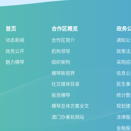
首页
合作区概览
政务
动态新闻
合作区简介
通知公
政务公开
机构领导
政策法
魅力横琴
组织架构
采购招
横琴新视界
信息公
社交媒体目录
民生事
投资横琴
统计数
横琴总体方案全文
规划建
澳门办事处网站
法律服
金融服