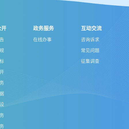
公开
政务服务
互动交流
告
在线办事
咨询诉求
规
常见问题
标
征集调查
开
务
据
设
务
务