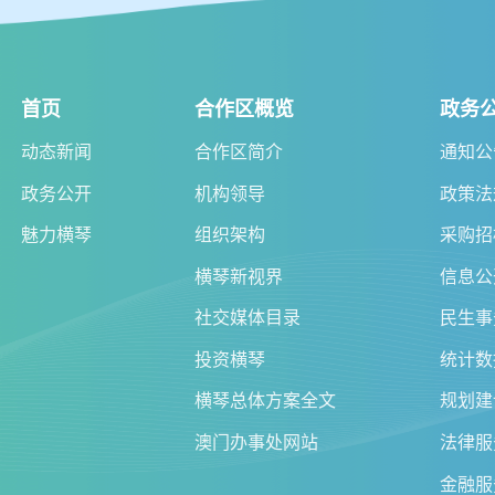
首页
合作区概览
政务
动态新闻
合作区简介
通知公
政务公开
机构领导
政策法
魅力横琴
组织架构
采购招
横琴新视界
信息公
社交媒体目录
民生事
投资横琴
统计数
横琴总体方案全文
规划建
澳门办事处网站
法律服
金融服