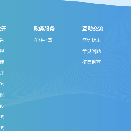
公开
政务服务
互动交流
告
在线办事
咨询诉求
规
常见问题
标
征集调查
开
务
据
设
务
务