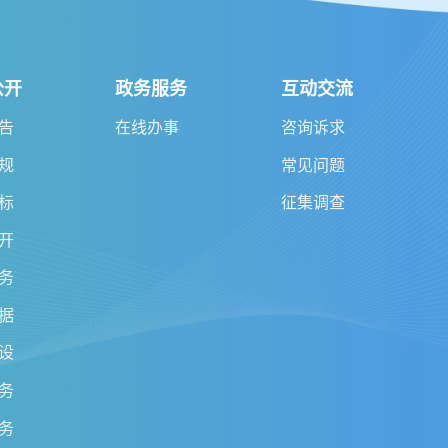
公开
政务服务
互动交流
告
在线办事
咨询诉求
规
常见问题
标
征集调查
开
务
据
设
务
务