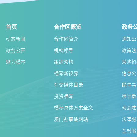
首页
合作区概览
政务
动态新闻
合作区简介
通知公
政务公开
机构领导
政策法
魅力横琴
组织架构
采购招
横琴新视界
信息公
社交媒体目录
民生事
投资横琴
统计数
横琴总体方案全文
规划建
澳门办事处网站
法律服
金融服