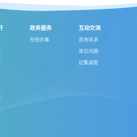
开
政务服务
互动交流
告
在线办事
咨询诉求
规
常见问题
标
征集调查
开
务
据
设
务
务