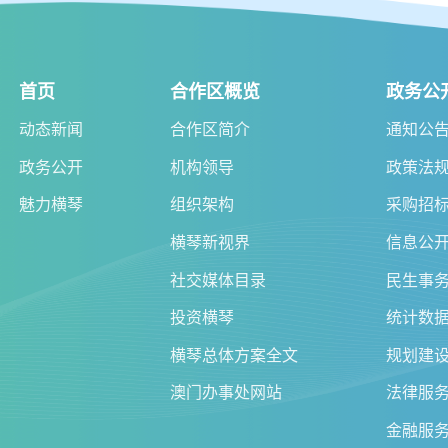
首页
合作区概览
政务公
动态新闻
合作区简介
通知公
政务公开
机构领导
政策法
魅力横琴
组织架构
采购招
横琴新视界
信息公
社交媒体目录
民生事
投资横琴
统计数
横琴总体方案全文
规划建
澳门办事处网站
法律服
金融服