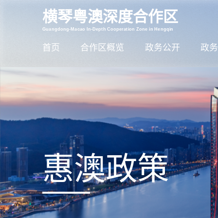
横琴粤澳深度合作区
智能问答
Guangdong-Macao In-Depth Cooperation Zone in Hengqin
首页
合作区概览
政务公开
政务
惠澳政策