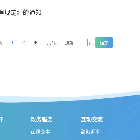
理规定》的通知
1
2
页
共2页
到第
页
确定
开
政务服务
互动交流
告
在线办事
咨询诉求