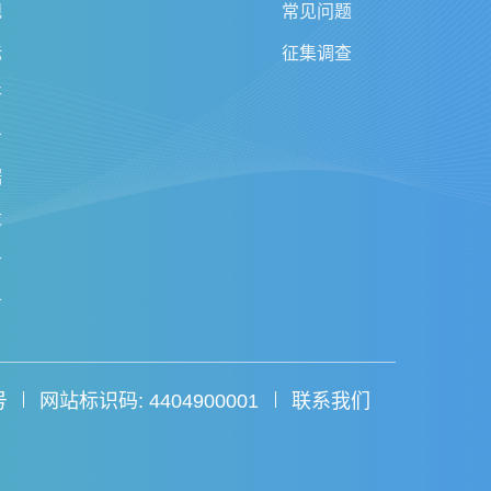
规
常见问题
标
征集调查
开
务
据
设
务
务
号
网站标识码: 4404900001
联系我们