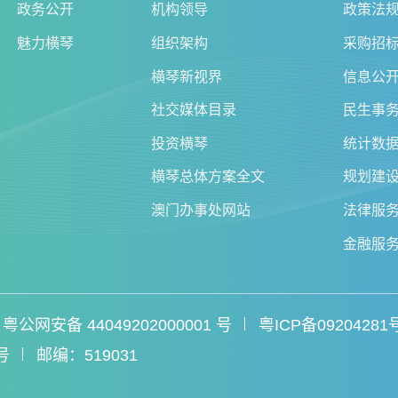
政务公开
机构领导
政策法
魅力横琴
组织架构
采购招
横琴新视界
信息公
社交媒体目录
民生事
投资横琴
统计数
横琴总体方案全文
规划建
澳门办事处网站
法律服
金融服
粤公网安备 44049202000001 号
粤ICP备09204281
号
邮编：519031