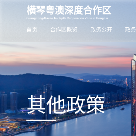
横琴粤澳深度合作区
智能问答
Guangdong-Macao In-Depth Cooperation Zone in Hengqin
首页
合作区概览
政务公开
政务
其他政策