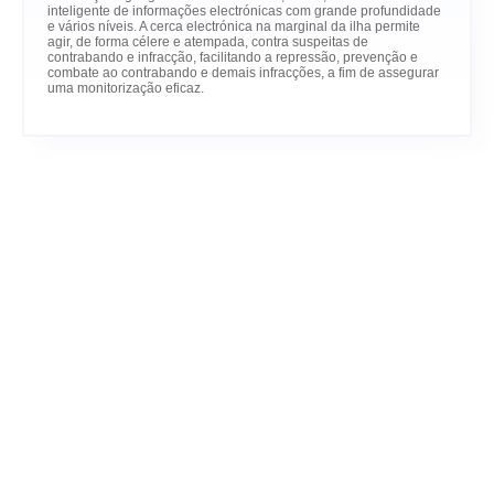
inteligente de informações electrónicas com grande profundidade
e vários níveis. A cerca electrónica na marginal da ilha permite
agir, de forma célere e atempada, contra suspeitas de
contrabando e infracção, facilitando a repressão, prevenção e
combate ao contrabando e demais infracções, a fim de assegurar
uma monitorização eficaz.
Guangdong-Macao In-Depth Cooperation
Zone in Hengqin