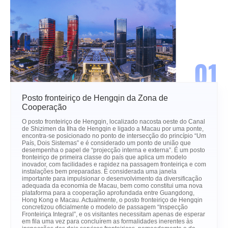
01
Posto fronteiriço de Hengqin da Zona de
Cooperação
O posto fronteiriço de Hengqin, localizado nacosta oeste do Canal
de Shizimen da Ilha de Hengqin e ligado a Macau por uma ponte,
encontra-se posicionado no ponto de intersecção do princípio “Um
País, Dois Sistemas” e é considerado um ponto de união que
desempenha o papel de “projecção interna e externa”. É um posto
fronteiriço de primeira classe do país que aplica um modelo
inovador, com facilidades e rapidez na passagem fronteiriça e com
instalações bem preparadas. É considerada uma janela
importante para impulsionar o desenvolvimento da diversificação
adequada da economia de Macau, bem como constitui uma nova
plataforma para a cooperação aprofundada entre Guangdong,
Hong Kong e Macau. Actualmente, o posto fronteiriço de Hengqin
concretizou oficialmente o modelo de passagem “Inspecção
Fronteiriça Integral”, e os visitantes necessitam apenas de esperar
em fila uma vez para concluírem as formalidades inerentes às