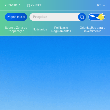
2026/08/07
27-33℃
PT
Página inicial
Sobre a Zona de
Políticas e
Orientações para o
Noticiários
Cooperação
Regulamentos
investimento