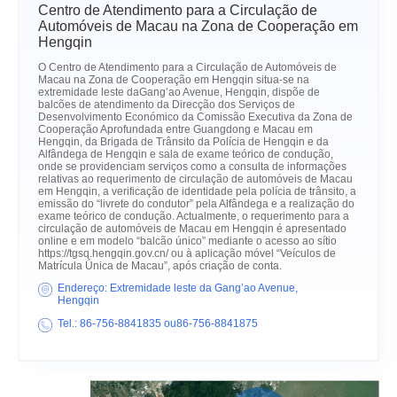
Centro de Atendimento para a Circulação de
Automóveis de Macau na Zona de Cooperação em
Hengqin
O Centro de Atendimento para a Circulação de Automóveis de
Macau na Zona de Cooperação em Hengqin situa-se na
extremidade leste daGang’ao Avenue, Hengqin, dispõe de
balcões de atendimento da Direcção dos Serviços de
Desenvolvimento Económico da Comissão Executiva da Zona de
Cooperação Aprofundada entre Guangdong e Macau em
Hengqin, da Brigada de Trânsito da Polícia de Hengqin e da
Alfândega de Hengqin e sala de exame teórico de condução,
onde se providenciam serviços como a consulta de informações
relativas ao requerimento de circulação de automóveis de Macau
em Hengqin, a verificação de identidade pela polícia de trânsito, a
emissão do “livrete do condutor” pela Alfândega e a realização do
exame teórico de condução. Actualmente, o requerimento para a
circulação de automóveis de Macau em Hengqin é apresentado
online e em modelo “balcão único” mediante o acesso ao sítio
https://tgsq.hengqin.gov.cn/
ou à aplicação móvel “Veículos de
Matrícula Única de Macau”, após criação de conta.
Endereço: Extremidade leste da Gang’ao Avenue,
Hengqin
Tel.: 86-756-8841835 ou86-756-8841875