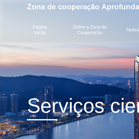
Zona de cooperação Aprofund
Página
Sobre a Zona de
Notici
inicial
Cooperação
Serviços cie