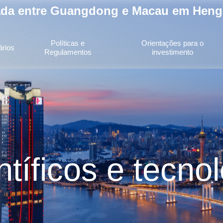
ada entre Guangdong e Macau em Heng
Políticas e
Orientações para o
ários
Regulamentos
investimento
ntíficos e tecno