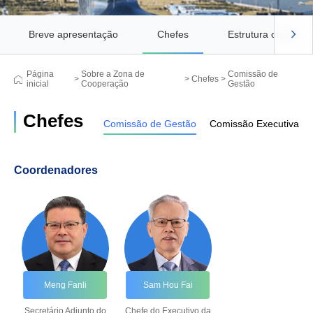
Breve apresentação
Chefes
Estrutura organizac
Página
Sobre a Zona de
Comissão de
>
>
Chefes
>
inicial
Cooperação
Gestão
Chefes
Comissão de Gestão
Comissão Executiva
Coordenadores
Meng Fanli
Sam Hou Fai
Secretário Adjunto do
Chefe do Executivo da