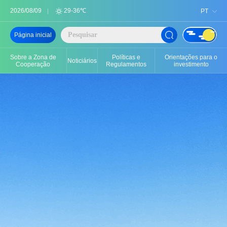
2026/08/09
29-36℃
PT
Página inicial
Sobre a Zona de
Políticas e
Orientações para o
Noticiários
Cooperação
Regulamentos
investimento