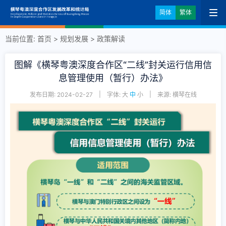
简体
繁体
当前位置:
首页
>
规划发展
>
政策解读
图解《横琴粤澳深度合作区“二线”封关运行信用信
息管理使用（暂行）办法》
|
|
发布日期: 2024-02-27
字体:
大
中
小
来源: 横琴在线