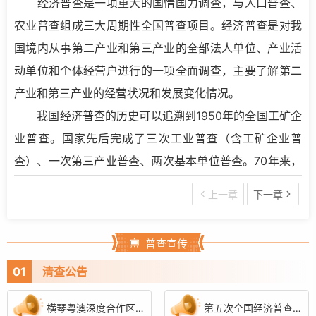
经济普查是一项重大的国情国力调查，与人口普查、
农业普查组成三大周期性全国普查项目。经济普查是对我
国境内从事第二产业和第三产业的全部法人单位、产业活
动单位和个体经营户进行的一项全面调查，主要了解第二
产业和第三产业的经营状况和发展变化情况。
我国经济普查的历史可以追溯到1950年的全国工矿企
业普查。国家先后完成了三次工业普查（含工矿企业普
查）、一次第三产业普查、两次基本单位普查。70年来，
我国的经济普查制度经历了一个从无到有、从单项到多
上一章
下一章
项、从不定期到实施周期性普查的演变与发展过程。2004
年，根据形势发展的需要，国务院决定将工业普查、第三
普查宣传
产业普查和基本单位普查合并，将建筑业纳入普查内容，
01
清查公告
统称为经济普查，并于同年开展了第一次全国经济普查。
经济普查每10年进行两次，分别在逢3、逢8的年份实施，
横琴粤澳深度合作区第五次全国经济普查单位清查告知书
第五次全国经济普查单位清查告知书