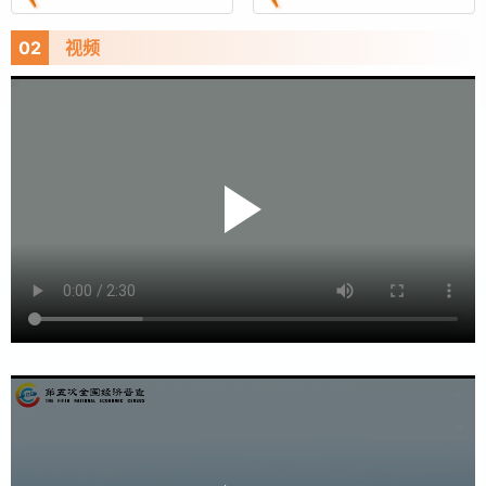
标准时点为普查年份的12月31日，普查时期资料为普查年
份的年度资料。
02
视频
目前，我国已在2004年、2008年、2013年和2018
年分别开展了四次全国经济普查。根据《全国经济普查条
例》的规定，国务院决定于2023年开展第五次全国经济普
查。