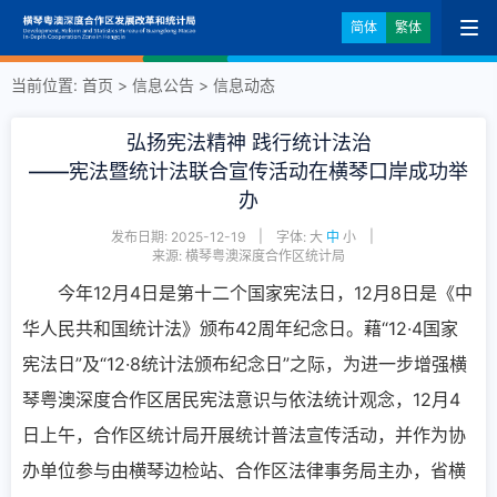
简体
繁体
当前位置:
首页
>
信息公告
>
信息动态
弘扬宪法精神 践行统计法治
——宪法暨统计法联合宣传活动在横琴口岸成功举
办
|
|
发布日期: 2025-12-19
字体:
大
中
小
来源: 横琴粤澳深度合作区统计局
今年12月4日是第十二个国家宪法日，12月8日是《中
华人民共和国统计法》颁布42周年纪念日。藉“12·4国家
宪法日”及“12·8统计法颁布纪念日”之际，为进一步增强横
琴粤澳深度合作区居民宪法意识与依法统计观念，12月4
日上午，合作区统计局开展统计普法宣传活动，并作为协
办单位参与由横琴边检站、合作区法律事务局主办，省横