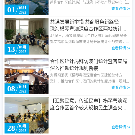
简称合作区统计局）与珠海市不动产登记中心（以
01
06月
下简称市不动产中心）关于“共享数据 共促发展”的
查看详情
2022
战略合作签约仪式在横琴顺利举行。合作区统计局
代理副局长李秉勋、代理副局长郑文福，班子成员
共谋发展新举措 共商服务新路径——
邹贤康出席了本次签约仪式，合作区统计局及市不
珠海横琴粤澳深度合作区两地统计部
动产中心有关同志参加了签约仪式活动。
门深化合作交流
4月6日，横琴粤澳深度合作区统计局代理副局长
郑文福带队到珠海市统计局开展统计业务交流，就
13
04月
统计发展和统计服务等方面进一步深化双方合作进
查看详情
2022
行座谈交流。
合作区统计局拜访澳门统计暨普查局
深入推动统计规则衔接
为贯彻落实《横琴粤澳深度合作区建设总体方
案》，推动合作区与澳门的统计制度对接、规则衔
08
04月
接，根据执委会主要领导关于“合作区统计局要加
查看详情
2022
强与澳门统计暨普查局业务交流，建立常态化交流
机制”的工作要求，3月31日，合作区统计局代理
【汇聚民意，传递民声】横琴粤澳深
局长李国辉率局领导班子和全体处室负责人赴澳门
度合作区首个较大规模民生调查火热
统计暨普查局座谈交流。澳门统计暨普查局杨名就
进行中！
局长及局领导班子全体成员，各厅厅长、各处负责
人出席会议。双方就各自业务情况以及两地统计规
28
03月
查看详情
则衔接、产业分类标准、行业增加值核算方法、交
2022