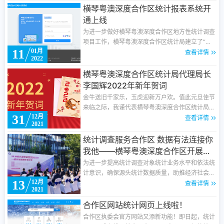
流合作机制建立等方面进行了深度交流，达成诸多
横琴粤澳深度合作区统计报表系统开
共识，成效显著。
通上线
为进一步做好横琴粤澳深度合作区地方性统计调查
项目工作，横琴粤澳深度合作区统计局建立了“横
11
01月
琴粤澳深度合作区统计报表系统”，通过互联网完
查看详情
2022
成采集横琴粤澳深度合作区地方性统计调查项目的
报表任务。
横琴粤澳深度合作区统计局代理局长
李国辉2022年新年贺词
金牛送旧千家乐，玉虎迎新万户欢。值此元旦佳节
来临之际，我谨代表横琴粤澳深度合作区统计局向
31
12月
奋斗在统计战线上的广大统计工作者，向全区人民
查看详情
2021
致以新年的祝福，向始终心系统计事业、关注统计
发展的各级领导、离退休干部致以最崇高的敬意，
统计调查服务合作区 数据有法连接你
向一直以来关心和支持统计工作的各届人士致以诚
我他——横琴粤澳深度合作区开展统
挚的祝福和新年的问候。
计法治宣传进企业活动
为进一步提高统计调查对象统计业务水平和依法统
计意识，确保源头统计数据质量，助推经济社会高
13
12月
质量发展，12月8日，横琴粤澳深度合作区开展
查看详情
2021
“12·8统计法颁布38周年纪念日之统计法治宣传进
企业”活动。活动在广东省统计局、澳门统计暨普
合作区网站统计网页上线啦！
查局、国家统计局广东调查总队的指导下，由横琴
合作区执委会官方网站又添新功能！即日起，统计
粤澳深度合作区统计局、珠海市统计局、国家统计