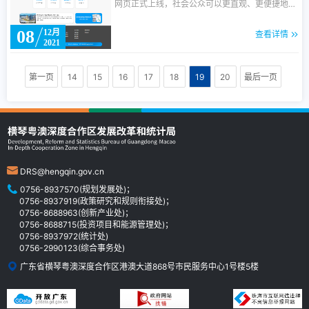
网页正式上线，社会公众可以更直观、更便捷地掌
局珠海调查队共同主办，珠海大横琴发展有限公司
握最新的统计信息，推进统计工作公开透明。
协办,横琴粤澳两地相关机构及横琴数十家企业积
08
12月
查看详情
极参与。
2021
第一页
14
15
16
17
18
19
20
最后一页
DRS@hengqin.gov.cn
0756-8937570(规划发展处)；
0756-8937919(政策研究和规则衔接处)；
0756-8688963(创新产业处)；
0756-8688715(投资项目和能源管理处)；
0756-8937972(统计处)
0756-2990123(综合事务处)
广东省横琴粤澳深度合作区港澳大道868号市民服务中心1号楼5楼