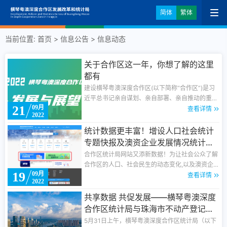
简体
繁体
当前位置:
首页
>
信息公告
>
信息动态
关于合作区这一年，你想了解的这里
都有
建设横琴粤澳深度合作区(以下简称“合作区”)是习
近平总书记亲自谋划、亲自部署、亲自推动的重大
21
09月
决策。在党中央、国务院的亲切关怀、粤港澳大湾
查看详情
2022
区建设领导小组的大力指导下,合作区于2021年9月
17日揭牌成立。一年来,合作区管委会、执委会深
统计数据更丰富！增设人口社会统计
入贯彻落实习近平总书记重要讲话和重要指示批示
专题快报及澳资企业发展情况统计数
精神,全力落实《横琴粤澳深度合作区建设总体方
据
合作区统计局网站又添新数据！为让社会公众了解
案》(以下简称《总体方案》,紧紧围绕促进澳门经
合作区的人口、社会民生的动态变化,以及澳资企
济适度多元发展这条主线,立足服务澳门、推动琴
19
09月
业在合作区的发展情况,新增【人口社会统计专题
查看详情
澳一体化发展,抢抓历史机遇,全力推进重大政策、
2022
快报】和【澳资企业发展情况】......
重大平台、重点项目落地落实,较好地完成了开局
共享数据 共促发展——横琴粤澳深度
各项目标任务，合作区建设取得显著成效。
合作区统计局与珠海市不动产登记中
心战略合作签约仪式圆满举行
5月31日上午，横琴粤澳深度合作区统计局（以下