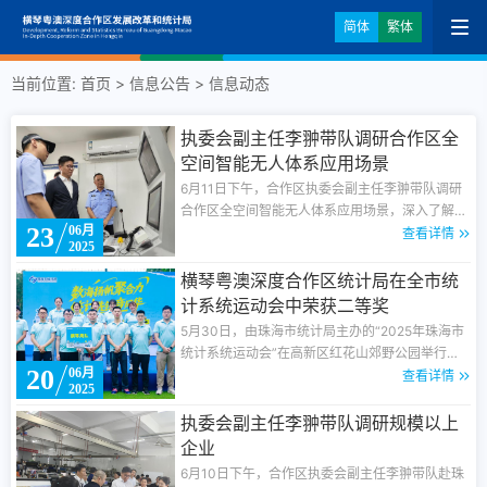
简体
繁体
当前位置:
首页
>
信息公告
>
信息动态
执委会副主任李翀带队调研合作区全
空间智能无人体系应用场景
6月11日下午，合作区执委会副主任李翀带队调研
合作区全空间智能无人体系应用场景，深入了解当
23
06月
前应用场景建设进展情况，指导后续场景建设和开
查看详情
2025
放。合作区统计局副局长邹贤康陪同调研。
横琴粤澳深度合作区统计局在全市统
计系统运动会中荣获二等奖
5月30日，由珠海市统计局主办的“2025年珠海市
统计系统运动会”在高新区红花山郊野公园举行。
20
06月
来自全市统计系统的七支代表队、一百多名运动健
查看详情
2025
儿以拼搏诠释统计精神，用汗水浇灌团结之花，在
运动赛场展现统计人的别样风采。
执委会副主任李翀带队调研规模以上
企业
6月10日下午，合作区执委会副主任李翀带队赴珠