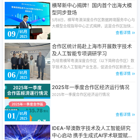
局长郭日海，统计局产业统计处相关负责人陪同调
横琴新中心揭牌！国内首个出海大模
研。
型同步登场
5月8日，横琴粤澳深度合作区数据跨境服务中心与
大模型合规指导中心正式揭牌，这是合作区加快发
09
05月
展数字经济，推动数字贸易国际枢纽港建设的重要
查看详情
2025
举措，“横琴智汇，葡写未来”深绎未来葡语大模型
DeeCo-Model发布会也于5月8日在合作区举行。
合作区统计局赴上海市开展数字技术
及人工智能专项调研学习
为培育横琴粤澳深度合作区（以下简称合作区）数
字技术及人工智能产业生态，促进合作区新质生产
06
05月
力发展，4月27日-29日，合作区统计局赴上海市
查看详情
2025
开展专项调研学习，分别与上海华东电信研究院
（华东分院）、上海优咔网络科技有限公司、科大
2025年一季度合作区经济运行情况
讯飞(上海)科技有限公司、上海商汤智能科技有限
2025年一季度合作区经济运行情况
公司、上海市漕河泾新兴技术开发区发展总公司等
多家行业头部企业、科研机构及园区运营主体进行
深入交流。
01
05月
查看详情
2025
IDEA-琴澳数字技术及人工智能研究
中心启动 携手生成式AI学术联盟赋能