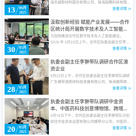
海天威新材料股份有限公司、珠海勋腾科技有限责
13
06月
任公司调研，深入了解规模以上企业发展情况。合
查看详情
2025
作区经济发展局副局长黄中坚，统计局产业统计处
相关负责人陪同调研。
汲取创新经验 赋能产业发展
——合作
区统计局开展数字技术及人工智能专
项调研考察
为加快推进合作区数字技术及人工智能建设，
2025 年 5月23日上午，合作区执委会副主任李
30
05月
翀、统计局局长李志平以及IDEA-琴澳数字技术及
查看详情
2025
人工智能研究中心主任王嘉平等一行实地调研珠海
复旦创新研究院、普强时代（珠海横琴）信息技术
执委会副主任李翀带队调研合作区澳
有限公司、广东省智能科学与技术研究院、柯南
资企业
（广东横琴）智能科技有限公司等多家行业重点科
5月22日上午，合作区执委会副主任李翀带队调研
研机构与企业。
广东横琴澳质研科技发展有限公司、珠海横琴跨境
28
05月
说网络科技有限公司及原妙集团等澳资企业，深入
查看详情
2025
了解合作区澳资企业发展现状及相关诉求，加强对
澳资企业经营的支持指导。合作区统计局局长李志
执委会副主任李翀带队调研中金资
平等陪同调研。
本、中医药科技创意博物馆、跨境电
商创新产业园等单位
5月14日下午，合作区执委会副主任李翀带队分别
前往中金资本运营有限公司横琴分公司、中医药科
20
05月
技创意博物馆、跨境电商（华发）创新产业园进行
查看详情
2025
调研。合作区经济发展局副局长黄中坚，财政局副