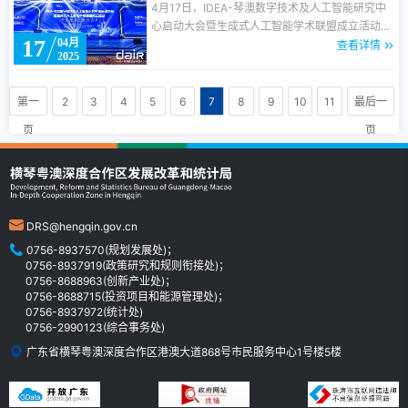
横琴产业高质量发展
4月17日，IDEA-琴澳数字技术及人工智能研究中
心启动大会暨生成式人工智能学术联盟成立活动在
17
04月
横琴粤澳深度合作区（以下简称合作区）举行。
查看详情
2025
<br/>大会由横琴粤澳深度合作区执行委员会指
导，粤港澳大湾区数字经济研究院（以下简称
IDEA研究院）、横琴粤澳深度合作区统计局联合
第一
2
3
4
5
6
7
8
9
10
11
最后一
主办，汇聚数字技术及AI领域产学研精英，探讨在
页
页
横琴政策及地域优势背景下
DRS@hengqin.gov.cn
0756-8937570(规划发展处)；
0756-8937919(政策研究和规则衔接处)；
0756-8688963(创新产业处)；
0756-8688715(投资项目和能源管理处)；
0756-8937972(统计处)
0756-2990123(综合事务处)
广东省横琴粤澳深度合作区港澳大道868号市民服务中心1号楼5楼