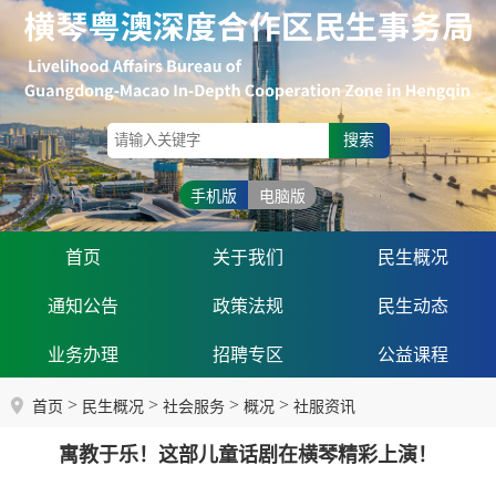
搜索
手机版
电脑版
首页
关于我们
民生概况
通知公告
政策法规
民生动态
业务办理
招聘专区
公益课程
>
>
>
>
首页
民生概况
社会服务
概况
社服资讯
寓教于乐！这部儿童话剧在横琴精彩上演！