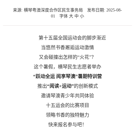
来源: 横琴粤澳深度合作区民生事务局
发布日期: 2025-08-
01
字体
大
中
小
第十五届全国运动会的脚步渐近
当悠然书香邂逅运动激情
又会碰撞出怎样的“火花”？
这个暑假，横琴民生志愿者举办
“跃动全运 阅享琴澳”暑期特训营
推出
“阅读+运动”
的创新模式
邀请琴澳青少年共同体验
十五运会的比赛项目
领略书香的独特魅力
快来报名参与吧！