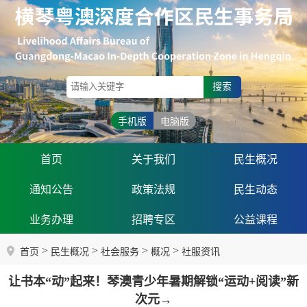
搜索
手机版
电脑版
首页
关于我们
民生概况
通知公告
政策法规
民生动态
业务办理
招聘专区
公益课程
>
>
>
>
首页
民生概况
社会服务
概况
社服资讯
让书本“动”起来！琴澳青少年暑期解锁“运动+阅读”新
次元→