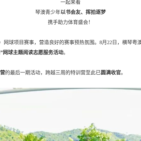
一起来看
琴澳青少年
以书会友、挥拍逐梦
携手助力体育盛会！
）
网球项目赛事，营造良好的赛事预热氛围。8月22日，横琴粤
可挡”网球主题阅读志愿服务活动
。
训营
的最后一期活动，跨越三周的特训营至此已
圆满收官
。