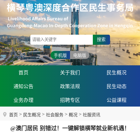
搜索
手机版
电脑版
首页
关于我们
民生概况
通知公告
政策法规
民生动态
业务办理
招聘专区
公益课程
>
>
>
>
首页
民生概况
社会服务
概况
社服资讯
@澳门居民 别错过！一键解锁横琴就业新机遇！