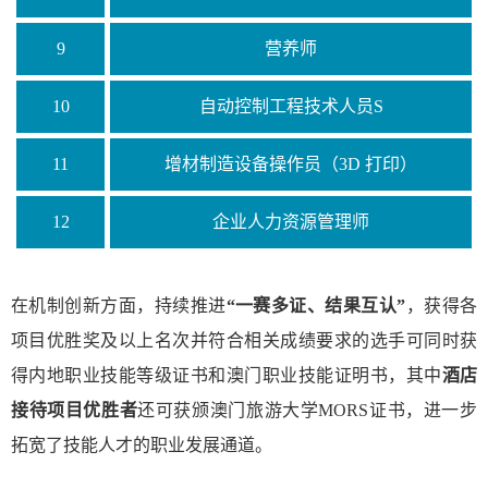
9
营养师
10
自动控制工程技术人员S
11
增材制造设备操作员（3D 打印）
12
企业人力资源管理师
在机制创新方面，持续推进
“一赛多证、结果互认”
，获得各
项目优胜奖及以上名次并符合相关成绩要求的选手可同时获
得
内地职业技能等级证书
和
澳门职业技能证明书
，其中
酒店
接待项目优胜者
还可获颁
澳门旅游大学MORS证书
，进一步
拓宽了技能人才的职业发展通道。