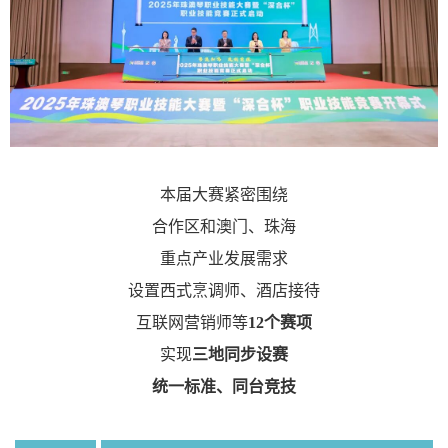
本届大赛紧密围绕
合作区和澳门、珠海
重点产业发展需求
设置
西式烹调师
、
酒店接待
互联网营销师
等
12个赛项
实现
三地同步设赛
统一标准、同台竞技