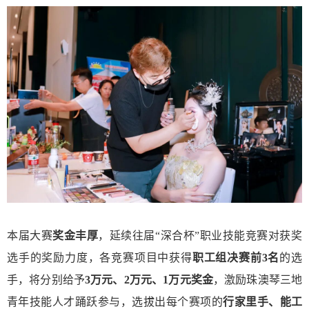
本届大赛
奖金丰厚
，延续往届“深合杯”职业技能竞赛对获奖
选手的奖励力度，各竞赛项目中获得
职工组决赛前3名
的选
手，将分别给予
3万元、2万元、1万元奖金
，激励珠澳琴三地
青年技能人才踊跃参与，选拔出每个赛项的
行家里手、能工