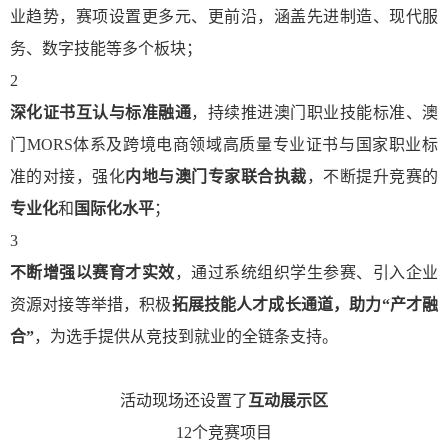
业趋势，
赛项设置
更多元、更前沿
，涵盖
先进制造
、
现代服
务
、
数字技能
等多个板块；
2
深化证书互认与标准融通
，持续推进
澳门职业技能标准、澳
门MORS体系及跨境电商领域高质量专业证书
与
国家职业标
准
的对接，强化
内地与澳门专家联合执裁
，不断提升竞赛的
专业化
和
国际化水平
；
3
不断增强以赛育才实效
，通过
系统组织学生参赛
、
引入企业
资源对接
等举措，积极
拓展技能人才成长通道，助力“产才融
合”
，为选手提供从竞技到就业的全链条支持。
活动现场还设置了
互动展示区
12个竞赛项目