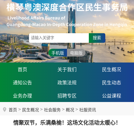
搜索
手机版
电脑版
首页
关于我们
民生概况
通知公告
政策法规
民生动态
业务办理
招聘专区
公益课程
>
>
>
>
首页
民生概况
社会服务
概况
社服资讯
情聚双节，乐满桑榆！这场文化活动太暖心！