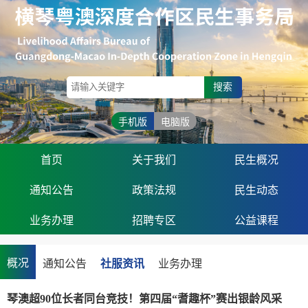
搜索
手机版
电脑版
首页
关于我们
民生概况
通知公告
政策法规
民生动态
业务办理
招聘专区
公益课程
概况
通知公告
社服资讯
业务办理
琴澳超90位长者同台竞技！第四届“耆趣杯”赛出银龄风采