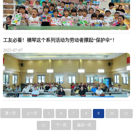
工友必看！横琴这个系列活动为劳动者撑起“保护伞”！
2025-07-07
第一页
上一页
5
6
7
8
9
10
11
12
下一页
最后一页