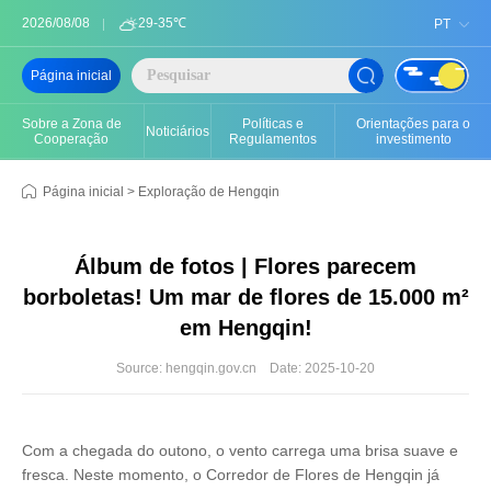
2026/08/08
29-35℃
PT
Página inicial
Sobre a Zona de
Políticas e
Orientações para o
Noticiários
Cooperação
Regulamentos
investimento
Página inicial
>
Exploração de Hengqin
Álbum de fotos | Flores parecem
borboletas! Um mar de flores de 15.000 m²
em Hengqin!
Source: hengqin.gov.cn
Date: 2025-10-20
Com a chegada do outono, o vento carrega uma brisa suave e
fresca. Neste momento, o Corredor de Flores de Hengqin já