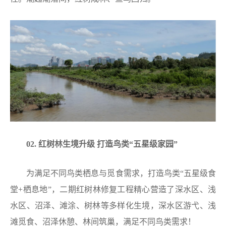
02. 红树林生境升级 打造鸟类“五星级家园”
为满足不同鸟类栖息与觅食需求，打造鸟类“五星级食
堂+栖息地”，二期红树林修复工程精心营造了深水区、浅
水区、沼泽、滩涂、树林等多样化生境，深水区游弋、浅
滩觅食、沼泽休憩、林间筑巢，满足不同鸟类需求！