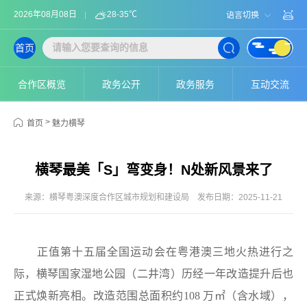
2026年08月08日
28-35℃
语言切换
首页
合作区概览
政务公开
政务服务
互动交流
>
首页
魅力横琴
横琴最美「S」弯变身！N处新风景来了
来源：横琴粤澳深度合作区城市规划和建设局
发布日期：2025-11-21
正值第十五届全国运动会在粤港澳三地火热进行之
际，横琴国家湿地公园（二井湾）历经一年改造提升后也
正式焕新亮相。改造范围总面积约108 万㎡（含水域），