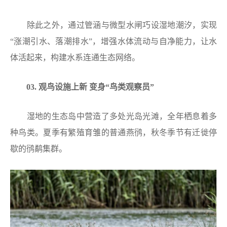
除此之外，通过管涵与微型水闸巧设湿地潮汐，实现
“涨潮引水、落潮排水”，增强水体流动与自净能力，让水
体活起来，构建水系连通生态网络。
03. 观鸟设施上新 变身“鸟类观察员”
湿地的生态岛中营造了多处光岛光滩，全年栖息着多
种鸟类。夏季有繁殖育雏的普通燕鸻，秋冬季节有迁徙停
歇的鸻鹬集群。