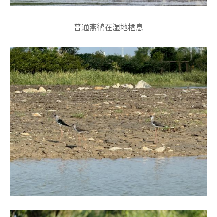
普通燕鸻在湿地栖息