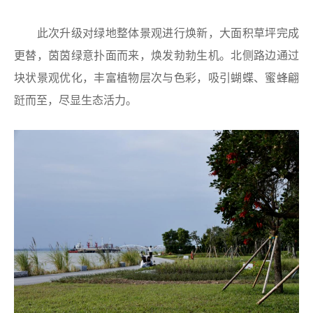
此次升级对绿地整体景观进行焕新，大面积草坪完成
更替，茵茵绿意扑面而来，焕发勃勃生机。北侧路边通过
块状景观优化，丰富植物层次与色彩，吸引蝴蝶、蜜蜂翩
跹而至，尽显生态活力。