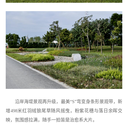
沿岸海堤景观再升级，最美“S”弯变身条形景观带，新
增498米红羽绒狼尾草随风摇曳，粉紫花穗与落日余晖交
映，氛围感拉满，随手一拍皆是治愈系大片。