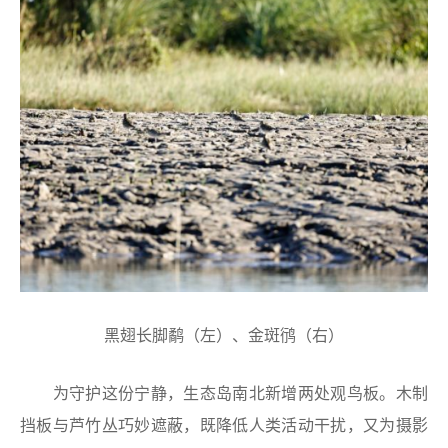
黑翅长脚鹬（左）、金斑鸻（右）
为守护这份宁静，生态岛南北新增两处观鸟板。木制
挡板与芦竹丛巧妙遮蔽，既降低人类活动干扰，又为摄影