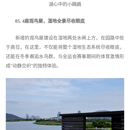
湖心中的小鸊鷉
05. 4座观鸟屋，湿地全景尽收眼底
新增的观鸟屋建设在湿地两处水闸上方，在园路中处
于高位，在这里，不仅能将整个湿地生态系统尽收眼底，
还能在冬季邂逅水鸟群，与全运会赛事期间的体育激情形
成“动静交织”的独特体验。