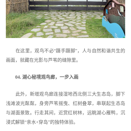
在这里，观鸟不必“蹑手蹑脚”，人与自然和谐共生的
画面，就藏在光影与芦苇的缝隙里。
04. 湖心秘境观鸟廊，一步入画
此外，新增观鸟廊连接湿地西北侧三大生态岛，脚下
浅滩波光粼粼，身旁芦苇摇曳、红树叠翠，串联起生态岛
与湖面景致。行走其间，近赏红树林，远眺湖心雁鸭，沉
浸式解锁“亲水+穿岛”的独特体验。