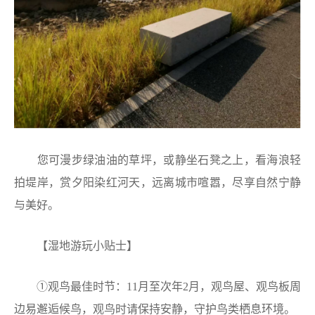
您可漫步绿油油的草坪，或静坐石凳之上，看海浪轻
拍堤岸，赏夕阳染红河天，远离城市喧嚣，尽享自然宁静
与美好。
【湿地游玩小贴士】
①观鸟最佳时节：11月至次年2月，观鸟屋、观鸟板周
边易邂逅候鸟，观鸟时请保持安静，守护鸟类栖息环境。