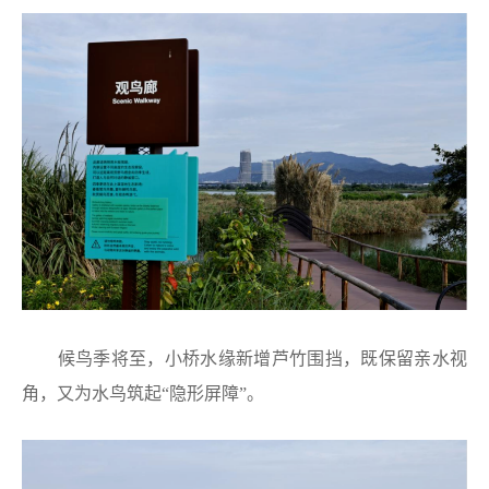
候鸟季将至，小桥水缘新增芦竹围挡，既保留亲水视
角，又为水鸟筑起“隐形屏障”。