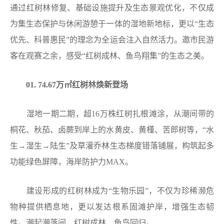
通过红树林修复、基础设施提升及生态景观优化，不仅成
为集生态保护与休闲游憩于一体的湿地新地标，更以“生态
优先、科普惠民”的理念为全运会注入自然活力。邀市民游
客在观赛之余，感受“红树成林、鱼鸟翔集”的生态之美。
01. 74.67万㎡红树林焕新登场
湿地一期二期，超16万株红树扎根滩涂，从潮间带的
桐花、秋茄、卤蕨到岸上的水黄皮、黄槿、苦郎树等，“水
生→湿生→陆生”及草灌乔林生态梯度错落铺展，构筑起多
功能绿色屏障，海岸防护力MAX。
建设形成的红树林成为“生物乐园”，不仅为珍稀濒危
物种提供栖息地，更以发达根系固滩护岸，增强生态韧
性。潮起潮落间，红树成林、鱼鸟回归。