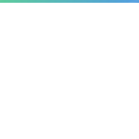
合作区概览
政务公开
政务服务
互动交流
主办单位: 横琴粤澳深度合作区执行委员会
粤公网安备 44049202000001 号
粤ICP备09204281号
网站标识码: 4404900001
联系我们
联系地址：横琴粤澳深度合作区港澳大道868号
邮编：519031