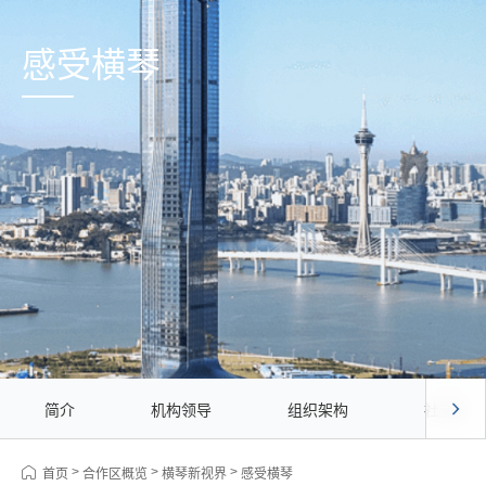
感受横琴
简介
机构领导
组织架构
社交媒体
>
>
>
首页
合作区概览
横琴新视界
感受横琴