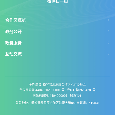
微信扫一扫
合作区概览
政务公开
政务服务
互动交流
主办单位: 横琴粤澳深度合作区执行委员会
粤公网安备 44049202000001 号
粤ICP备09204281号
网站标识码: 4404900001
联系我们
联系地址：横琴粤澳深度合作区港澳大道868号
邮编：519031