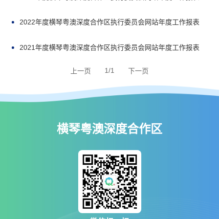
2022年度横琴粤澳深度合作区执行委员会网站年度工作报表
2021年度横琴粤澳深度合作区执行委员会网站年度工作报表
1/1
上一页
下一页
横琴粤澳深度合作区