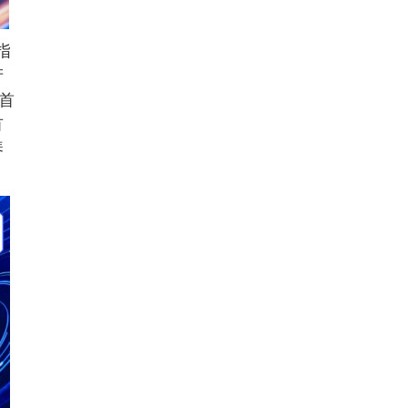
指
产
首
有
琴