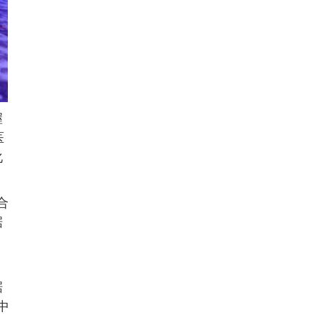
握
医
化
合
据
据
中