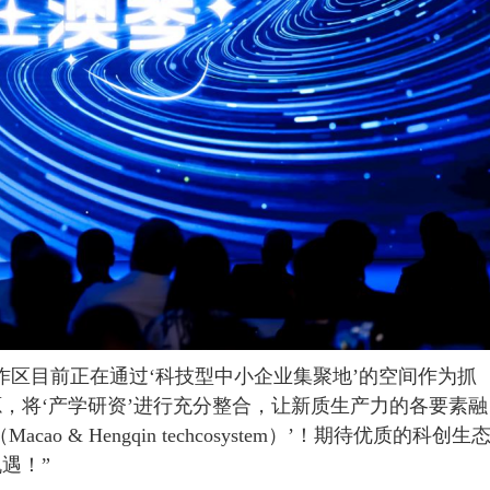
区目前正在通过‘科技型中小企业集聚地’的空间作为抓
，将‘产学研资’进行充分整合，让新质生产力的各要素融
& Hengqin techcosystem）’！期待优质的科创生
遇！”