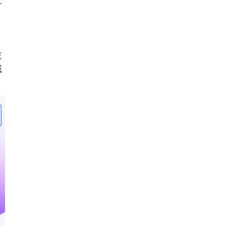
一
技
域