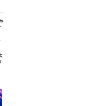
举
广
，
长
聚
和