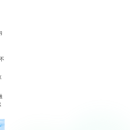
内
、
不
享
融
续