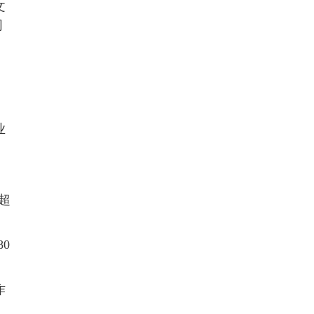
文
同
业
超
0
作